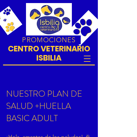
PROMOCIONES
CENTRO VETERINARIO
ISBILIA
NUESTRO PLAN DE
SALUD +HUELLA
BASIC ADULT