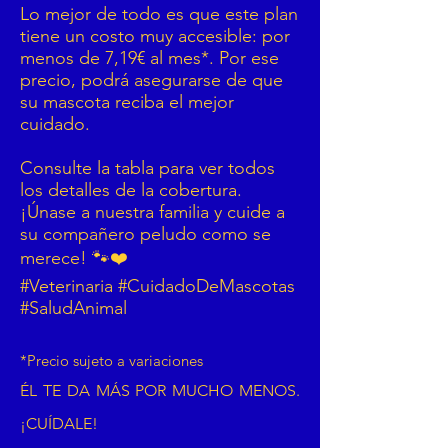
Lo mejor de todo es que este plan
tiene un costo muy accesible: por
menos de 7,19€ al mes*. Por ese
precio, podrá asegurarse de que
su mascota reciba el mejor
cuidado.
Consulte la tabla para ver todos
los detalles de la cobertura.
¡Únase a nuestra familia y cuide a
su compañero peludo como se
merece! 🐾❤️
#Veterinaria #CuidadoDeMascotas
#SaludAnimal
*Precio sujeto a variaciones
ÉL TE DA MÁS POR MUCHO MENOS.
¡CUÍDALE!