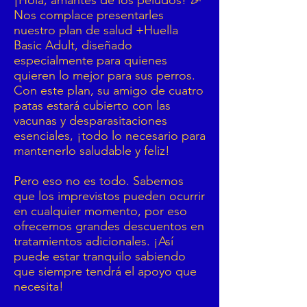
¡Hola, amantes de los peludos! 🎉
Nos complace presentarles
nuestro plan de salud +Huella
Basic Adult, diseñado
especialmente para quienes
quieren lo mejor para sus perros.
Con este plan, su amigo de cuatro
patas estará cubierto con las
vacunas y desparasitaciones
esenciales, ¡todo lo necesario para
mantenerlo saludable y feliz!
Pero eso no es todo. Sabemos
que los imprevistos pueden ocurrir
en cualquier momento, por eso
ofrecemos grandes descuentos en
tratamientos adicionales. ¡Así
puede estar tranquilo sabiendo
que siempre tendrá el apoyo que
necesita!